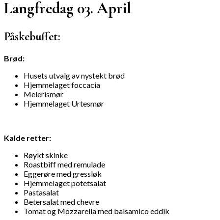
Langfredag 03. April
Påskebuffet
:
Brød:
Husets utvalg av nystekt brød
Hjemmelaget foccacia
Meierismør
Hjemmelaget Urtesmør
Kalde retter:
Røykt skinke
Roastbiff med remulade
Eggerøre med gressløk
Hjemmelaget potetsalat
Pastasalat
Betersalat med chevre
Tomat og Mozzarella med balsamico eddik