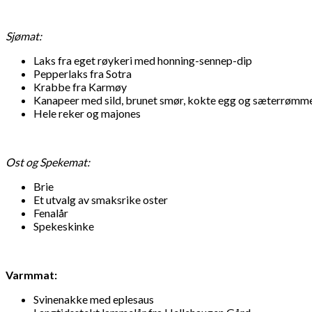
Sjømat:
Laks fra eget røykeri med honning-sennep-dip
Pepperlaks fra Sotra
Krabbe fra Karmøy
Kanapeer med sild, brunet smør, kokte egg og sæterrømme,
Hele reker og majones
Ost og Spekemat:
Brie
Et utvalg av smaksrike oster
Fenalår
Spekeskinke
Varmmat:
Svinenakke med eplesaus