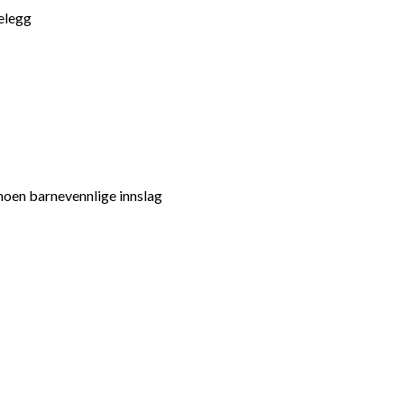
telegg
 noen barnevennlige innslag