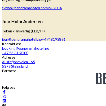
synne@panoramahotell.no
90537084
Joar Holm Andersen
Teknisk ansvarlig (LLB/IT)
joar@panoramahotell.no
+4748193891
Kontakt oss
booking@panoramahotell.no
+47 56 31 90 00
Adresse
Austefjordveien 165
5379 Steinsland
Partnere
Følg oss