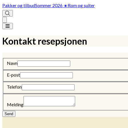
Pakker og tilbud
Sommer 2026 ☀️
Rom og suiter
Kontakt resepsjonen
Navn
E-post
Telefon
Melding
Send