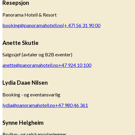
Resepsjon
Panorama Hotell & Resort
booking@panoramahotell.no
(+ 47) 56 31 90 00
Anette Skutle
Salgssjef (avtaler og B2B eventer)
anette@panoramahotell.no
+47 924 10 100
Lydia Daae Nilsen
Booking - og eventansvarlig
lydia@panoramahotell.no
+47 980 46 361
Synne Helgheim
Bryllup- og selskapsplanlegger